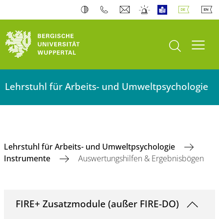
Suche öffnen
Navi
Lehrstuhl für Arbeits- und Umweltpsychologie
Lehrstuhl für Arbeits- und Umweltpsychologie
Instrumente
Auswertungshilfen & Ergebnisbögen
FIRE+ Zusatzmodule (außer FIRE-DO)