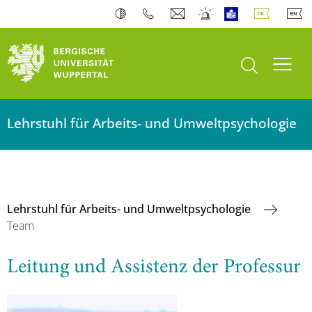
Suche öffnen
Navi
Lehrstuhl für Arbeits- und Umweltpsychologie
Lehrstuhl für Arbeits- und Umweltpsychologie
Team
Leitung und Assistenz der Professur