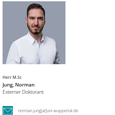
Herr M.Sc
Jung
, Norman
Externer Doktorant
norman.jung[at]uni-wuppertal.de