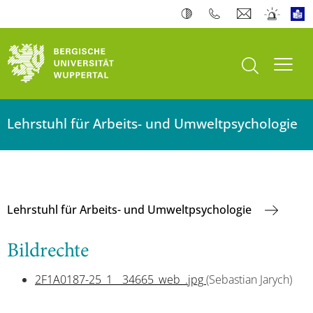
Suche öffnen
Navi
Lehrstuhl für Arbeits- und Umweltpsychologie
Lehrstuhl für Arbeits- und Umweltpsychologie
Bildrechte
2F1A0187-25_1__34665_web_.jpg
(Sebastian Jarych)